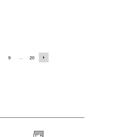
...
9
20