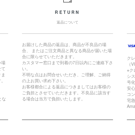
RETURN
返品について
お届けした商品の返品は、商品が不良品の場
合、 またはご注文商品と異なる商品が届いた場
合に限らせていただきます。
ク
い場
カスタマー窓口まで到着の7日以内にご連絡下さ
（VI
せて
い。
※ク
りま
不明な点はお問合せいただき、ご理解、ご納得
シ
す。
の上お買い求め下さい。
号
お客様都合による返品につきましてはお客様の
安
ご負担とさせていただきます。不良品に該当す
コ
とな
る場合は当方で負担いたします。
宅
Ama