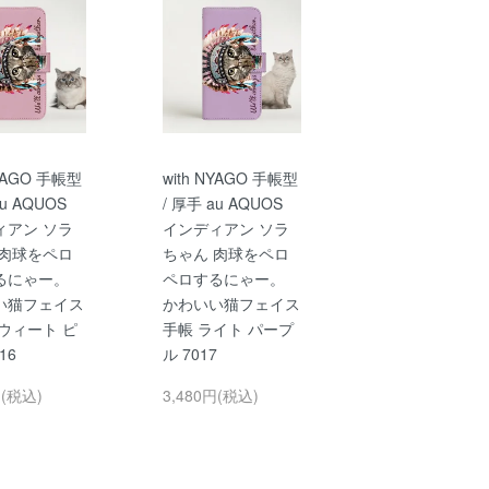
NYAGO 手帳型
with NYAGO 手帳型
au AQUOS
/ 厚手 au AQUOS
ィアン ソラ
インディアン ソラ
 肉球をペロ
ちゃん 肉球をペロ
るにゃー。
ペロするにゃー。
い猫フェイス
かわいい猫フェイス
ウィート ピ
手帳 ライト パープ
16
ル 7017
円(税込)
3,480円(税込)