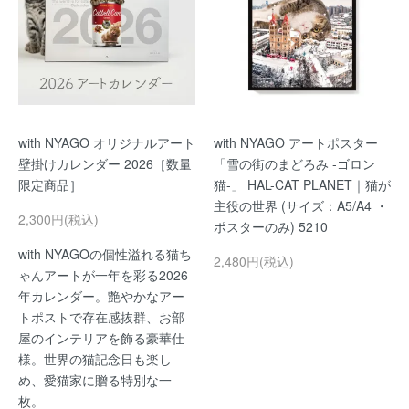
with NYAGO オリジナルアート
with NYAGO アートポスター
壁掛けカレンダー 2026［数量
「雪の街のまどろみ -ゴロン
限定商品］
猫-」 HAL-CAT PLANET｜猫が
主役の世界 (サイズ：A5/A4 ・
2,300円(税込)
ポスターのみ) 5210
with NYAGOの個性溢れる猫ち
2,480円(税込)
ゃんアートが一年を彩る2026
年カレンダー。艶やかなアー
トポストで存在感抜群、お部
屋のインテリアを飾る豪華仕
様。世界の猫記念日も楽し
め、愛猫家に贈る特別な一
枚。