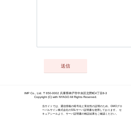
IMP Co., Ltd. 〒650-0002 兵庫県神戸市中央区北野町4丁目8-3
Copyright (C) with NYAGO All Rights Reserved.
当サイトでは、通信情報の暗号化と実在性の証明のため、GMOグロ
ーバルサイン株式会社のSSLサーバ証明書を使用しております。 セ
キュアシールより、サーバ証明書の検証結果をご確認ください。