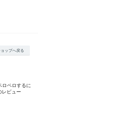
ショップへ戻る
球をペロペロするに
9のレビュー