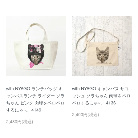
with NYAGO ランチバッグ キ
with NYAGO キャンバス サコ
ャンバスランチ ライダー ソラ
ッシュ ソラちゃん 肉球をペロ
ちゃん ピンク 肉球をペロペロ
ペロするにゃ~。 4136
するにゃ~。 4149
2,400円(税込)
2,480円(税込)