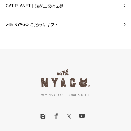
CAT PLANET｜猫が主役の世界
with NYAGO こだわりギフト
with NYAGO OFFICIAL STORE