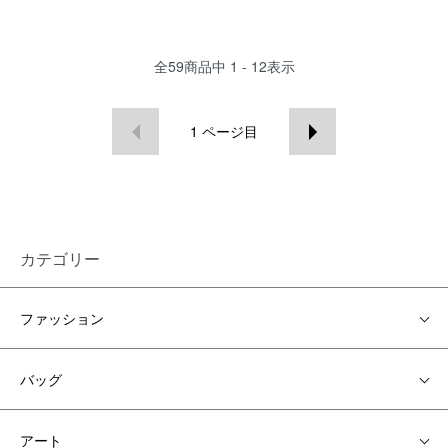
全
59
商品中
1 - 12
表示
1
ページ目
カテゴリー
ファッション
バッグ
アート