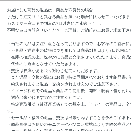
お届けした商品の返品は、商品が不良品の場合、
またはご注文商品と異なる商品が届いた場合に限らせていただきま
カスタマー窓口まで到着の7日以内にご連絡下さい。
不明な点はお問合せいただき、ご理解、ご納得の上お買い求め下さ
・当社の商品は受注生産となっておりますので、お客様のご都合に
・不良品・運送中の破損につきましては商品到着日より7日以内に
・在庫の確認の上、速やかに良品と交換させていただきます。良品
代金のご返金とさせていただきます。
・交換は在庫がある限り対応させていただきます。
また返品・交換の際にはお届け時に同梱されております納品書が
紛失されますと返品・交換を承れませんのでご注意下さい。
・イメージ相違での返品や商品のご使用後、開封・脱着・傷が付い
対応出来かねますのでご注意ください。
・特定商取引法（経済産業省）での規定上、当サイトの商品は、全
す。
・セール品・福袋の返品、交換は出来かねますことを予めご了承下
・商品画像はお使いのモニターやパソコン環境により実際の商品と
・ケース形状（穴位置等）が若干異なる場合がございます。