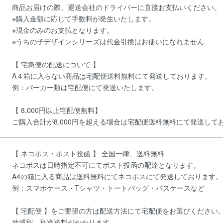
商品お届けの際、運送会社のドライバーに直接お支払いください。
※購入金額に応じて手数料が発生いたします。
※現金のみのお支払となります。
※うちの子デザインシリーズは代金引換はお使いになれません
【 宅急便の配送について 】
A４箱に入らない商品は宅配便送料無料にて発送しております。
例：パーカー類は宅配便にて発送いたします。
【 8,000円以上宅配便無料】
ご購入合計が8,000円を超える場合は宅配便送料無料にて発送して
【 ネコポス・ポスト投函 】 全国一律、送料無料
ネコポスは日時指定不可にてポスト投函の配達となります。
A4の箱に入る商品は送料無料にてネコポスにて発送しております。
例：スマホケース・Tシャツ・トートバッグ・パスケースなど
【 宅配便 】をご要望の方は配送方法にて宅配便をお選びください
地域別、別途送料がかかります。