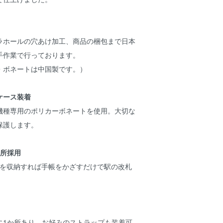
ラホールの穴あけ加工、商品の梱包まで日本
手作業で行っております。
・ボネートは中国製です。）
ケース装着
機種専用のポリカーボネートを使用。大切な
保護します。
か所採用
カードを収納すれば手帳をかざすだけで駅の改札
。
に1か所あり、お好みのストラップも装着可