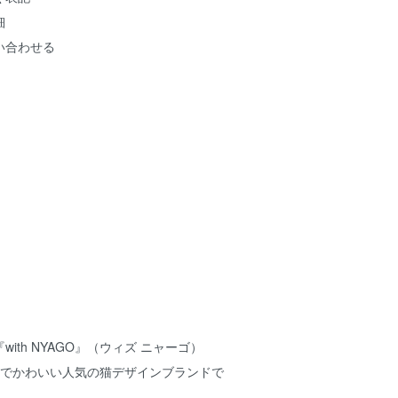
細
い合わせる
ith NYAGO』（ウィズ ニャーゴ）
お洒落でかわいい人気の猫デザインブランドで