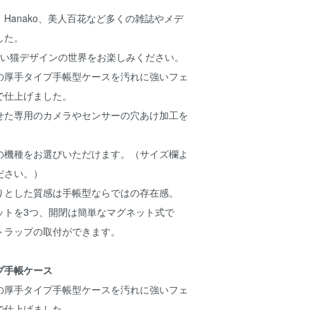
Hanako、美人百花など多くの雑誌やメデ
した。
かわいい猫デザインの世界をお楽しみください。
の厚手タイプ手帳型ケースを汚れに強いフェ
で仕上げました。
せた専用のカメラやセンサーの穴あけ加工を
の機種をお選びいただけます。（サイズ欄よ
ださい。）
りとした質感は手帳型ならではの存在感。
ットを3つ、開閉は簡単なマグネット式で
トラップの取付ができます。
プ手帳ケース
の厚手タイプ手帳型ケースを汚れに強いフェ
で仕上げました。