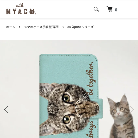
0
ホーム
スマホケース手帳型/厚手
au Xperiaシリーズ