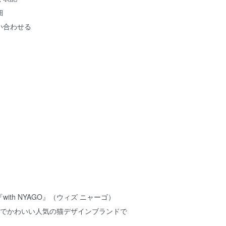
細
い合わせる
ith NYAGO』（ウィズ ニャーゴ）
お洒落でかわいい人気の猫デザインブランドで