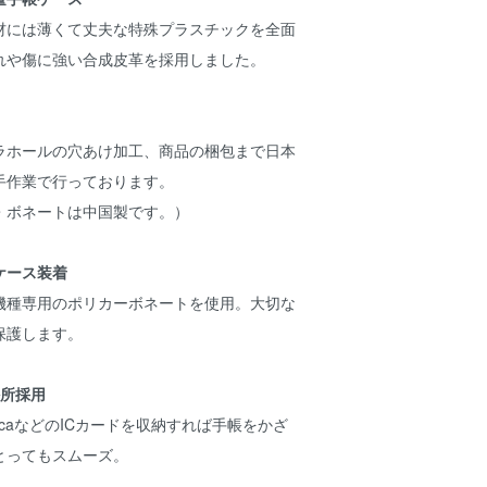
材には薄くて丈夫な特殊プラスチックを全面
れや傷に強い合成皮革を採用しました。
ラホールの穴あけ加工、商品の梱包まで日本
手作業で行っております。
・ボネートは中国製です。）
ケース装着
機種専用のポリカーボネートを使用。大切な
保護します。
か所採用
icaなどのICカードを収納すれば手帳をかざ
とってもスムーズ。