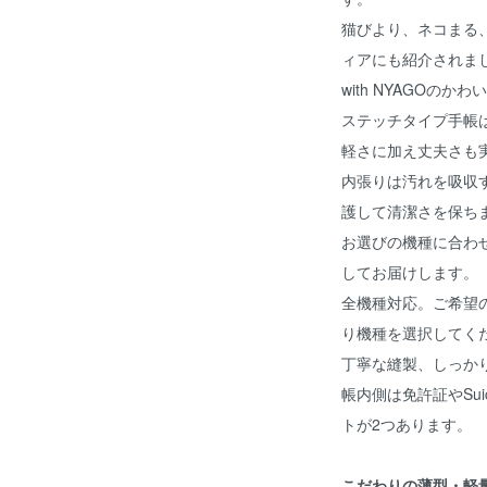
猫びより、ネコまる、
ィアにも紹介されま
with NYAGOの
ステッチタイプ手帳
軽さに加え丈夫さも
内張りは汚れを吸収
護して清潔さを保ち
お選びの機種に合わ
してお届けします。
全機種対応。ご希望
り機種を選択してく
丁寧な縫製、しっか
帳内側は免許証やSu
トが2つあります。
こだわりの薄型・軽