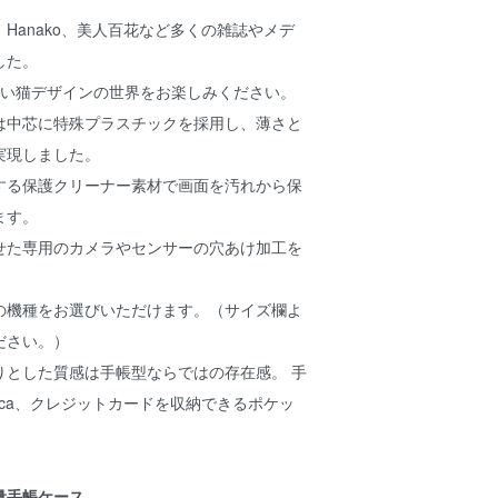
Hanako、美人百花など多くの雑誌やメデ
した。
かわいい猫デザインの世界をお楽しみください。
は中芯に特殊プラスチックを採用し、薄さと
実現しました。
する保護クリーナー素材で画面を汚れから保
ます。
せた専用のカメラやセンサーの穴あけ加工を
の機種をお選びいただけます。（サイズ欄よ
ださい。）
りとした質感は手帳型ならではの存在感。 手
ica、クレジットカードを収納できるポケッ
量手帳ケース