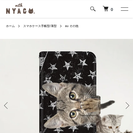
0
ホーム
スマホケース手帳型/薄型
au その他