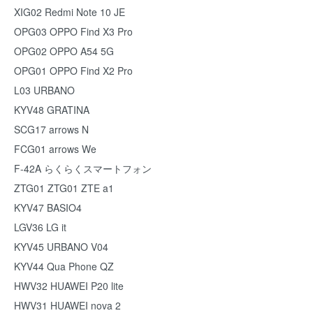
XIG02 Redmi Note 10 JE
OPG03 OPPO Find X3 Pro
OPG02 OPPO A54 5G
OPG01 OPPO Find X2 Pro
L03 URBANO
KYV48 GRATINA
SCG17 arrows N
FCG01 arrows We
F-42A らくらくスマートフォン
ZTG01 ZTG01 ZTE a1
KYV47 BASIO4
LGV36 LG it
KYV45 URBANO V04
KYV44 Qua Phone QZ
HWV32 HUAWEI P20 lite
HWV31 HUAWEI nova 2