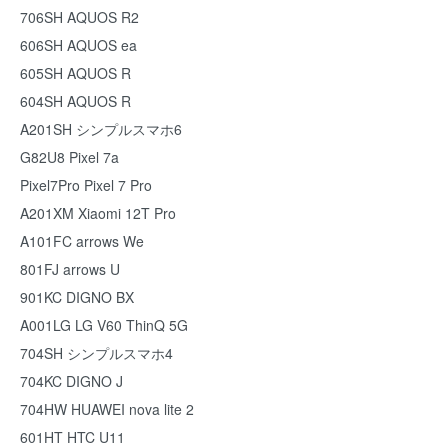
706SH AQUOS R2
606SH AQUOS ea
605SH AQUOS R
604SH AQUOS R
A201SH シンプルスマホ6
G82U8 Pixel 7a
Pixel7Pro Pixel 7 Pro
A201XM Xiaomi 12T Pro
A101FC arrows We
801FJ arrows U
901KC DIGNO BX
A001LG LG V60 ThinQ 5G
704SH シンプルスマホ4
704KC DIGNO J
704HW HUAWEI nova lite 2
601HT HTC U11