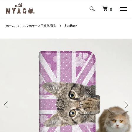
0
ホーム
スマホケース手帳型/薄型
SoftBank