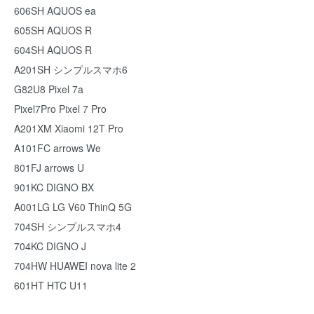
606SH AQUOS ea
605SH AQUOS R
604SH AQUOS R
A201SH シンプルスマホ6
G82U8 Pixel 7a
Pixel7Pro Pixel 7 Pro
A201XM Xiaomi 12T Pro
A101FC arrows We
801FJ arrows U
901KC DIGNO BX
A001LG LG V60 ThinQ 5G
704SH シンプルスマホ4
704KC DIGNO J
704HW HUAWEI nova lite 2
601HT HTC U11