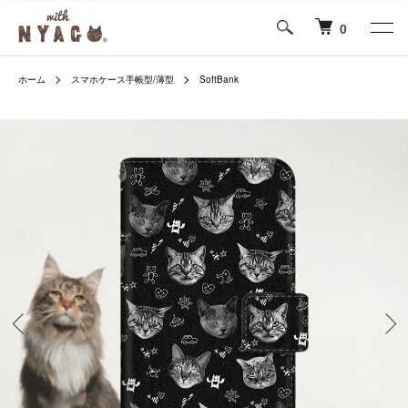
0
ホーム
スマホケース手帳型/薄型
SoftBank