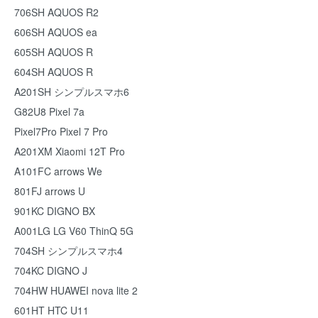
706SH AQUOS R2
606SH AQUOS ea
605SH AQUOS R
604SH AQUOS R
A201SH シンプルスマホ6
G82U8 Pixel 7a
Pixel7Pro Pixel 7 Pro
A201XM Xiaomi 12T Pro
A101FC arrows We
801FJ arrows U
901KC DIGNO BX
A001LG LG V60 ThinQ 5G
704SH シンプルスマホ4
704KC DIGNO J
704HW HUAWEI nova lite 2
601HT HTC U11