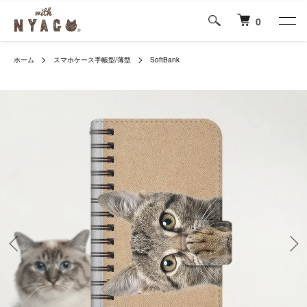
0
ホーム
スマホケース手帳型/薄型
SoftBank