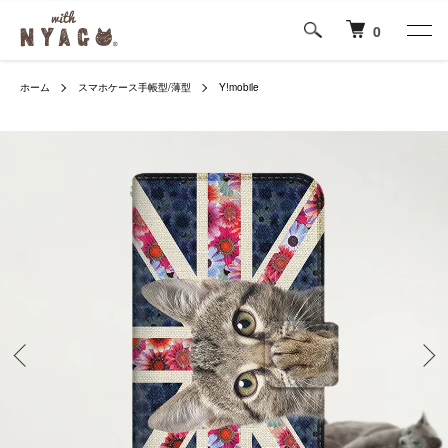
0
ホーム
スマホケース手帳型/薄型
Y!mobile