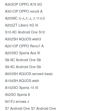
A303OP OPPO A79 5G
A301OP OPPO reno9 A
A205KC かんたんスマホ3
A202ZT Libero 5G III
S10-KC Android One S10
A302SH AQUOS wish3
A201OP OPPO Reno7 A
A203SO Xperia Ace III
S8-KC Android One S8
S9-KC Android One S9
A003SH AQUOS sense4 basic
A104SH AQUOS wish
A102SO Xperia 10 III
902SO Xperia 8
901FJ arrows J
S7 Android One S7 Android One