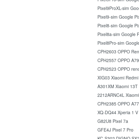
Pixel9ProXL-sim Goog
Pixel9-sim Google Pi
Pixel8-sim Google Pi
Pixel8a-sim Google P
Pixel8Pro-sim Google
CPH2603 OPPO Ren
CPH2557 OPPO A79
CPH2523 OPPO ren
XIG03 Xiaomi Redmi
A301XM Xiaomi 13T 
2212ARNC4L Xiaomi
CPH2385 OPPO A77
XQ-DQ44 Xperia 1 V
G82U8 Pixel 7a
GFE4J Pixel 7 Pro
KC-S302 DIGNO SX