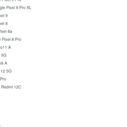
le Pixel 9 Pro XL
xel 9
xel 8
ixel 8a
 Pixel 8 Pro
o11 A
 5G
o9 A
 12 5G
Pro
 Redmi 12C
2