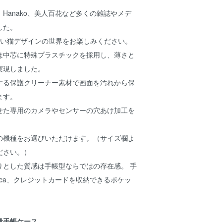
Hanako、美人百花など多くの雑誌やメデ
した。
かわいい猫デザインの世界をお楽しみください。
は中芯に特殊プラスチックを採用し、薄さと
実現しました。
する保護クリーナー素材で画面を汚れから保
ます。
せた専用のカメラやセンサーの穴あけ加工を
の機種をお選びいただけます。（サイズ欄よ
ださい。）
りとした質感は手帳型ならではの存在感。 手
ica、クレジットカードを収納できるポケッ
量手帳ケース