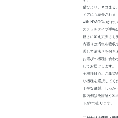
猫びより、ネコまる、
ィアにも紹介されま
with NYAGOの
ステッチタイプ手帳
軽さに加え丈夫さも
内張りは汚れを吸収
護して清潔さを保ち
お選びの機種に合わ
してお届けします。
全機種対応。ご希望
り機種を選択してく
丁寧な縫製、しっか
帳内側は免許証やSu
トが2つあります。
こだわりの薄型・軽