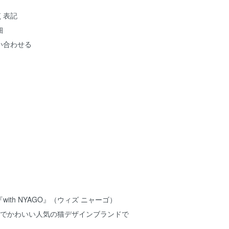
く表記
細
い合わせる
ith NYAGO』（ウィズ ニャーゴ）
お洒落でかわいい人気の猫デザインブランドで