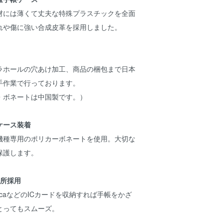
材には薄くて丈夫な特殊プラスチックを全面
れや傷に強い合成皮革を採用しました。
ラホールの穴あけ加工、商品の梱包まで日本
手作業で行っております。
・ボネートは中国製です。）
ケース装着
機種専用のポリカーボネートを使用。大切な
保護します。
か所採用
icaなどのICカードを収納すれば手帳をかざ
とってもスムーズ。