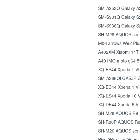
SM-A253Q Galaxy A
SM-S931Q Galaxy S
SM-S938Q Galaxy S2
SH-M29 AQUOS sen
M06 arrows We2 Plu
A402XM Xiaomi 14T 
A401MO moto g64 
XQ-FS44 Xperia 1 VI
SM-A366QLGASJP G
XQ-EC44 Xperia 1 VI
XQ-ES44 Xperia 10 V
XQ-DE44 Xperia 5 V
SH-M28 AQUOS R9
SH-R80P AQUOS R8
SH-M26 AQUOS sen
Pixel9Pro-sim Google