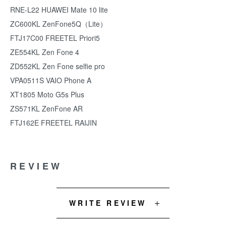
RNE-L22 HUAWEI Mate 10 lite
ZC600KL ZenFone5Q（Lite）
FTJ17C00 FREETEL Priori5
ZE554KL Zen Fone 4
ZD552KL Zen Fone selfie pro
VPA0511S VAIO Phone A
XT1805 Moto G5s Plus
ZS571KL ZenFone AR
FTJ162E FREETEL RAIJIN
REVIEW
WRITE REVIEW