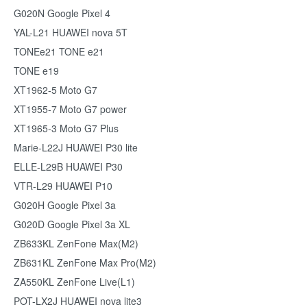
G020N Google Pixel 4
YAL-L21 HUAWEI nova 5T
TONEe21 TONE e21
TONE e19
XT1962-5 Moto G7
XT1955-7 Moto G7 power
XT1965-3 Moto G7 Plus
Marie-L22J HUAWEI P30 lite
ELLE-L29B HUAWEI P30
VTR-L29 HUAWEI P10
G020H Google Pixel 3a
G020D Google Pixel 3a XL
ZB633KL ZenFone Max(M2)
ZB631KL ZenFone Max Pro(M2)
ZA550KL ZenFone Live(L1)
POT-LX2J HUAWEI nova lite3