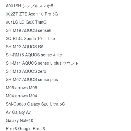
A001SH シンプルスマホ5
902ZT ZTE Axon 10 Pro 5G
901LG LG G8X ThinQ
SH-M19 AQUOS sense6
XQ-BT44 Xperia 10 Ⅲ Lite
SH-M22 AQUOS R6
SH-RM15 AQUOS sense 4 lite
SH-M11 AQUOS sense 3 plus サウンド
SH-M10 AQUOS zero
SH-M07 AQUOS sense plus
M05 arrows M05
M04 arrows M04
SM-G9880 Galaxy S20 Ultra 5G
A7 Galaxy A7
Galaxy Note10
Pixel6 Google Pixel 6