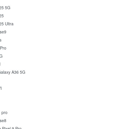
25 5G
25
5 Ultra
se9
s
Pro
5G
I
alaxy A36 5G
I
 pro
se8
 Pixel 9 Pro