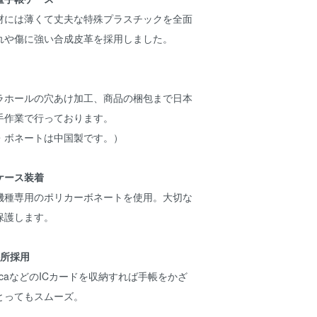
材には薄くて丈夫な特殊プラスチックを全面
れや傷に強い合成皮革を採用しました。
ラホールの穴あけ加工、商品の梱包まで日本
手作業で行っております。
・ボネートは中国製です。）
ケース装着
機種専用のポリカーボネートを使用。大切な
保護します。
か所採用
icaなどのICカードを収納すれば手帳をかざ
とってもスムーズ。