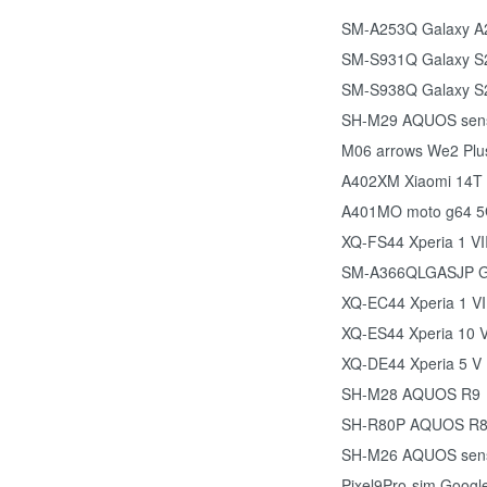
SM-A253Q Galaxy A
SM-S931Q Galaxy S
SM-S938Q Galaxy S2
SH-M29 AQUOS sen
M06 arrows We2 Plu
A402XM Xiaomi 14T 
A401MO moto g64 
XQ-FS44 Xperia 1 VI
SM-A366QLGASJP G
XQ-EC44 Xperia 1 VI
XQ-ES44 Xperia 10 V
XQ-DE44 Xperia 5 V
SH-M28 AQUOS R9
SH-R80P AQUOS R8
SH-M26 AQUOS sen
Pixel9Pro-sim Google