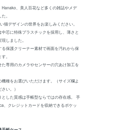
Hanako、美人百花など多くの雑誌やメデ
した。
かわいい猫デザインの世界をお楽しみください。
は中芯に特殊プラスチックを採用し、薄さと
実現しました。
する保護クリーナー素材で画面を汚れから保
ます。
せた専用のカメラやセンサーの穴あけ加工を
の機種をお選びいただけます。（サイズ欄よ
ださい。）
りとした質感は手帳型ならではの存在感。 手
ica、クレジットカードを収納できるポケッ
量手帳ケース