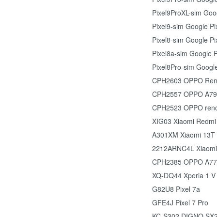
Pixel9ProXL-sim Goog
Pixel9-sim Google Pi
Pixel8-sim Google Pi
Pixel8a-sim Google P
Pixel8Pro-sim Google
CPH2603 OPPO Ren
CPH2557 OPPO A79
CPH2523 OPPO ren
XIG03 Xiaomi Redmi
A301XM Xiaomi 13T 
2212ARNC4L Xiaomi
CPH2385 OPPO A77
XQ-DQ44 Xperia 1 V
G82U8 Pixel 7a
GFE4J Pixel 7 Pro
KC-S302 DIGNO SX