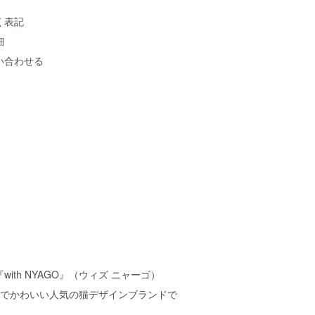
く表記
細
い合わせる
ith NYAGO』（ウィズ ニャーゴ）
お洒落でかわいい人気の猫デザインブランドで