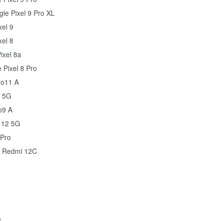
le Pixel 9 Pro XL
xel 9
xel 8
ixel 8a
 Pixel 8 Pro
o11 A
 5G
o9 A
 12 5G
Pro
 Redmi 12C
2