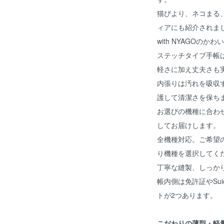
猫びより、ネコまる、
ィアにも紹介されま
with NYAGOの
ステッチタイプ手帳
軽さに加え丈夫さも
内張りは汚れを吸収
護して清潔さを保ち
お選びの機種に合わ
してお届けします。
全機種対応。ご希望
り機種を選択してく
丁寧な縫製、しっか
帳内側は免許証やSu
トが2つあります。
こだわりの薄型・軽