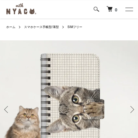
0
ホーム
スマホケース手帳型/薄型
SIMフリー