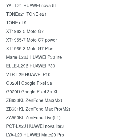
YAL-L21 HUAWEI nova 5T
TONEe21 TONE e21
TONE e19
XT1962-5 Moto G7
XT1955-7 Moto G7 power
XT1965-3 Moto G7 Plus
Marie-L22J HUAWEI P30 lite
ELLE-L29B HUAWEI P30
VTR-L29 HUAWEI P10
G020H Google Pixel 3a
G020D Google Pixel 3a XL
ZB633KL ZenFone Max(M2)
ZB631KL ZenFone Max Pro(M2)
ZA550KL ZenFone Live(L1)
POT-LX2J HUAWEI nova lite3
LYA-L29 HUAWEI Mate20 Pro