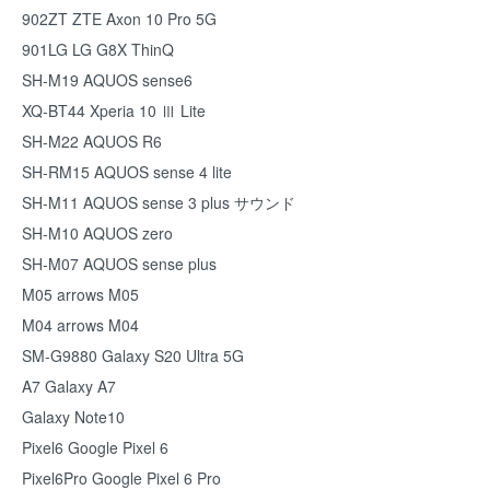
902ZT ZTE Axon 10 Pro 5G
901LG LG G8X ThinQ
SH-M19 AQUOS sense6
XQ-BT44 Xperia 10 Ⅲ Lite
SH-M22 AQUOS R6
SH-RM15 AQUOS sense 4 lite
SH-M11 AQUOS sense 3 plus サウンド
SH-M10 AQUOS zero
SH-M07 AQUOS sense plus
M05 arrows M05
M04 arrows M04
SM-G9880 Galaxy S20 Ultra 5G
A7 Galaxy A7
Galaxy Note10
Pixel6 Google Pixel 6
Pixel6Pro Google Pixel 6 Pro