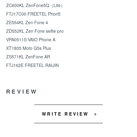
ZC600KL ZenFone5Q（Lite）
FTJ17C00 FREETEL Priori5
ZE554KL Zen Fone 4
ZD552KL Zen Fone selfie pro
VPA0511S VAIO Phone A
XT1805 Moto G5s Plus
ZS571KL ZenFone AR
FTJ162E FREETEL RAIJIN
REVIEW
WRITE REVIEW