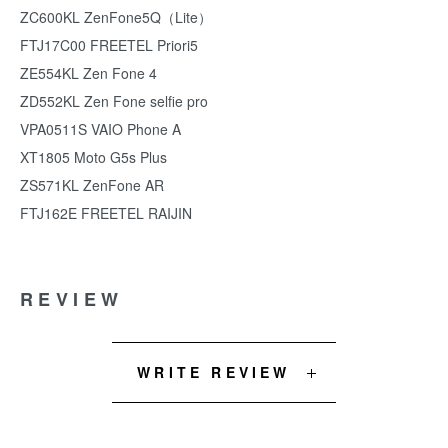
ZC600KL ZenFone5Q（Lite）
FTJ17C00 FREETEL Priori5
ZE554KL Zen Fone 4
ZD552KL Zen Fone selfie pro
VPA0511S VAIO Phone A
XT1805 Moto G5s Plus
ZS571KL ZenFone AR
FTJ162E FREETEL RAIJIN
REVIEW
WRITE REVIEW