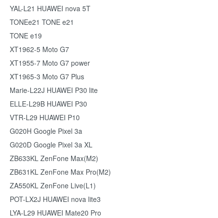
YAL-L21 HUAWEI nova 5T
TONEe21 TONE e21
TONE e19
XT1962-5 Moto G7
XT1955-7 Moto G7 power
XT1965-3 Moto G7 Plus
Marie-L22J HUAWEI P30 lite
ELLE-L29B HUAWEI P30
VTR-L29 HUAWEI P10
G020H Google Pixel 3a
G020D Google Pixel 3a XL
ZB633KL ZenFone Max(M2)
ZB631KL ZenFone Max Pro(M2)
ZA550KL ZenFone Live(L1)
POT-LX2J HUAWEI nova lite3
LYA-L29 HUAWEI Mate20 Pro