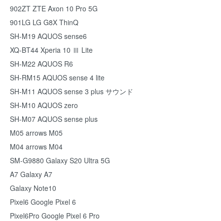
902ZT ZTE Axon 10 Pro 5G
901LG LG G8X ThinQ
SH-M19 AQUOS sense6
XQ-BT44 Xperia 10 Ⅲ Lite
SH-M22 AQUOS R6
SH-RM15 AQUOS sense 4 lite
SH-M11 AQUOS sense 3 plus サウンド
SH-M10 AQUOS zero
SH-M07 AQUOS sense plus
M05 arrows M05
M04 arrows M04
SM-G9880 Galaxy S20 Ultra 5G
A7 Galaxy A7
Galaxy Note10
Pixel6 Google Pixel 6
Pixel6Pro Google Pixel 6 Pro