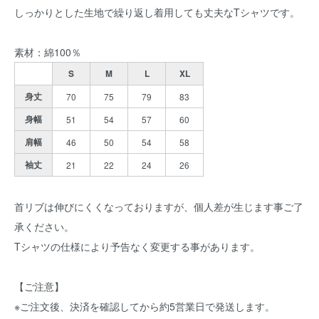
しっかりとした生地で繰り返し着用しても丈夫なTシャツです。
素材：綿100％
S
M
L
XL
身丈
70
75
79
83
身幅
51
54
57
60
肩幅
46
50
54
58
袖丈
21
22
24
26
首リブは伸びにくくなっておりますが、個人差が生じます事ご了
承ください。
Tシャツの仕様により予告なく変更する事があります。
【ご注意】
※ご注文後、決済を確認してから約5営業日で発送します。