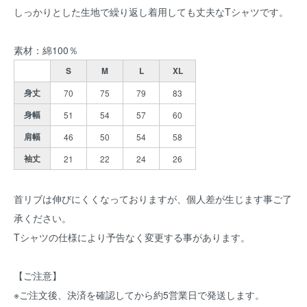
しっかりとした生地で繰り返し着用しても丈夫なTシャツです。
素材：綿100％
S
M
L
XL
身丈
70
75
79
83
身幅
51
54
57
60
肩幅
46
50
54
58
袖丈
21
22
24
26
首リブは伸びにくくなっておりますが、個人差が生じます事ご了
承ください。
Tシャツの仕様により予告なく変更する事があります。
【ご注意】
※ご注文後、決済を確認してから約5営業日で発送します。