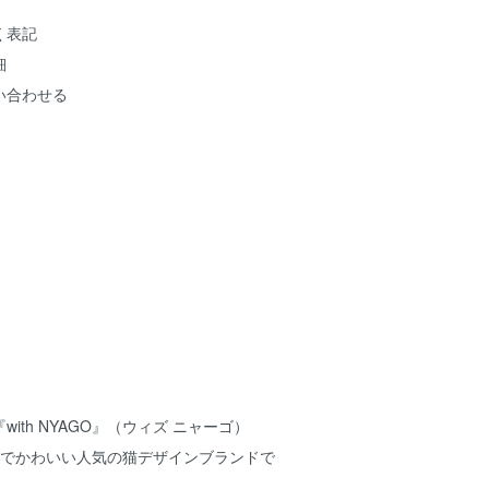
く表記
細
い合わせる
ith NYAGO』（ウィズ ニャーゴ）
お洒落でかわいい人気の猫デザインブランドで