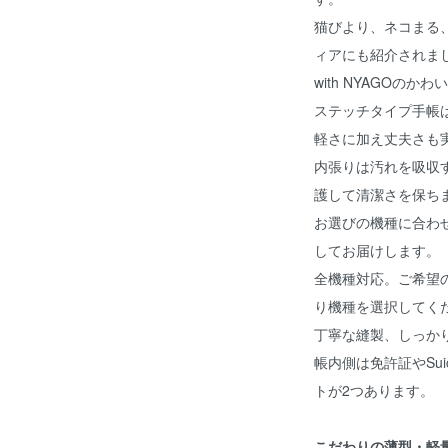
猫びより、ネコまる、
ィアにも紹介されま
with NYAGOの
ステッチタイプ手帳
軽さに加え丈夫さも
内張りは汚れを吸収
護して清潔さを保ち
お選びの機種に合わ
してお届けします。
全機種対応。ご希望
り機種を選択してく
丁寧な縫製、しっか
帳内側は免許証やSu
トが2つあります。
こだわりの薄型・軽