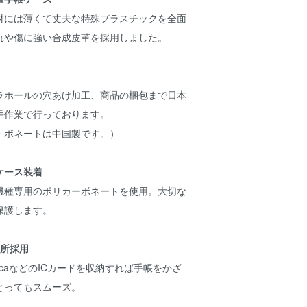
材には薄くて丈夫な特殊プラスチックを全面
れや傷に強い合成皮革を採用しました。
ラホールの穴あけ加工、商品の梱包まで日本
手作業で行っております。
・ボネートは中国製です。）
ケース装着
機種専用のポリカーボネートを使用。大切な
保護します。
か所採用
icaなどのICカードを収納すれば手帳をかざ
とってもスムーズ。