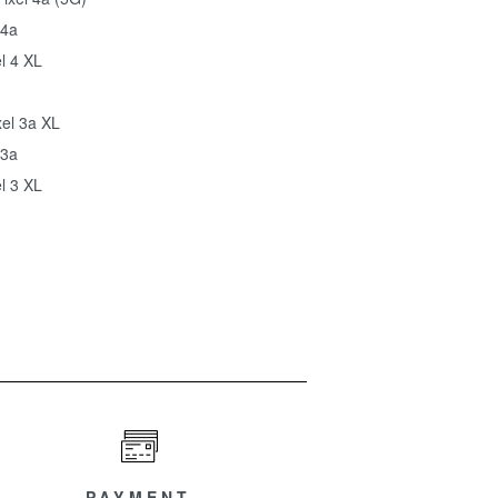
 4a
l 4 XL
xel 3a XL
 3a
l 3 XL
PAYMENT