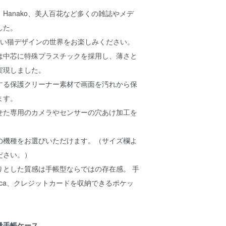
Hanako、美人百花など多くの雑誌やメデ
した。
かわいい猫デザインの世界をお楽しみください。
は中芯に特殊プラスチックを採用し、薄さと
実現しました。
する保護クリーナー素材で画面を汚れから保
ます。
せた専用のカメラやセンサーの穴あけ加工を
の機種をお選びいただけます。（サイズ欄よ
ださい。）
りとした質感は手帳型ならではの存在感。 手
ica、クレジットカードを収納できるポケッ
量手帳ケース