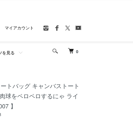
マイアカウント
0
ツを見る
GO トートバッグ キャンバストート
 肉球をペロペロするにゃ ライ
007 】
8