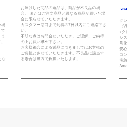
お届けした商品の返品は、商品が不良品の場
合、 またはご注文商品と異なる商品が届いた場
合に限らせていただきます。
ク
い場
カスタマー窓口まで到着の7日以内にご連絡下さ
（VI
せて
い。
※ク
りま
不明な点はお問合せいただき、ご理解、ご納得
シ
す。
の上お買い求め下さい。
号
お客様都合による返品につきましてはお客様の
安
ご負担とさせていただきます。不良品に該当す
コ
とな
る場合は当方で負担いたします。
宅
Ama