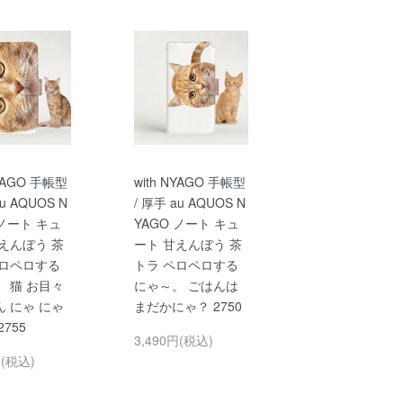
NYAGO 手帳型
with NYAGO 手帳型
au AQUOS N
/ 厚手 au AQUOS N
 ノート キュ
YAGO ノート キュ
えんぼう 茶
ート 甘えんぼう 茶
ペロペロする
トラ ペロペロする
 猫 お目々
にゃ～。 ごはんは
 にゃ にゃ
まだかにゃ？ 2750
755
3,490円(税込)
円(税込)