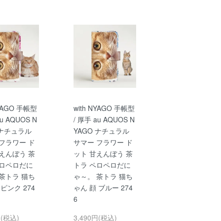
NYAGO 手帳型
with NYAGO 手帳型
au AQUOS N
/ 厚手 au AQUOS N
 ナチュラル
YAGO ナチュラル
フラワー ド
サマー フラワー ド
えんぼう 茶
ット 甘えんぼう 茶
ペロペロだに
トラ ペロペロだに
茶トラ 猫ち
ゃ～。 茶トラ 猫ち
 ピンク 274
ゃん 顔 ブルー 274
6
円(税込)
3,490円(税込)