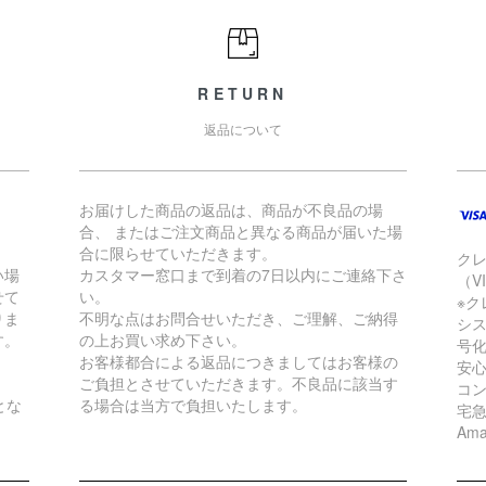
RETURN
返品について
お届けした商品の返品は、商品が不良品の場
合、 またはご注文商品と異なる商品が届いた場
合に限らせていただきます。
ク
い場
カスタマー窓口まで到着の7日以内にご連絡下さ
（VI
せて
い。
※ク
りま
不明な点はお問合せいただき、ご理解、ご納得
シ
す。
の上お買い求め下さい。
号
お客様都合による返品につきましてはお客様の
安
ご負担とさせていただきます。不良品に該当す
コ
とな
る場合は当方で負担いたします。
宅
Ama