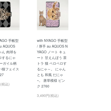
NYAGO 手帳型
with NYAGO 手帳型
au AQUOS
/ 厚手 au AQUOS N
ゃん 肉球を
YAGO ノート キュ
ロするにゃ
ート 甘えんぼう 茶
アーガイル柄
トラ 猫 ペロペロす
い猫フェイス
るにゃ～。 にゃん
27
とも 和風 だにゃ
~。 唐草模様 ピン
円(税込)
ク 2760
3,490円(税込)