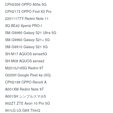
CPH2309 OPPO A55s 5G
CPH2173 OPPO Find X3 Pro
2201117TY Redmi Note 11
XQ-BE42 Xperia PRO-I
SM-G9980 Galaxy S21 Ultra 5G
SM-G9960 Galaxy S21+ 5G
SM-G9910 Galaxy S21 5G
SH-M17 AQUOS sense5G
SH-M08 AQUOS sense2
M2010J19SG Redmi 9T
G025H Google Pixel 4a (5G)
CPH2199 OPPO Reno5 A
A001XM Redmi Note 9T
A001SH シンプルスマホ5
902ZT ZTE Axon 10 Pro 5G
901LG LG G8X ThinQ