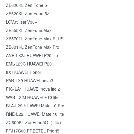
ZE620KL Zen Fone 5
ZS620KL Zen Fone 5Z
LGV35 isai V30+
ZB555KL ZenFone Max
ZB570TL ZenFone Max PLUS
ZB601KL ZenFone Max Pro
ANE-LX2J HUAWEI P20 lite
EML-L29C HUAWEI P20
8X HUAWEI Honor
PAR-LX9 HUAWEI nova3
FIG-LA1 HUAWEI nova lite 2
WAS-LX2J HUAWEI P10 lite
BLA-L29 HUAWEI Mate 10 Pro
RNE-L22 HUAWEI Mate 10 lite
ZC600KL ZenFone5Q（Lite）
FTJ17C00 FREETEL Priori5