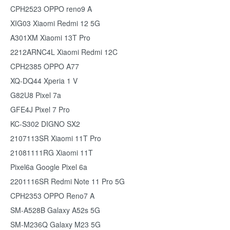
CPH2523 OPPO reno9 A
XIG03 Xiaomi Redmi 12 5G
A301XM Xiaomi 13T Pro
2212ARNC4L Xiaomi Redmi 12C
CPH2385 OPPO A77
XQ-DQ44 Xperia 1 V
G82U8 Pixel 7a
GFE4J Pixel 7 Pro
KC-S302 DIGNO SX2
2107113SR Xiaomi 11T Pro
21081111RG Xiaomi 11T
Pixel6a Google Pixel 6a
2201116SR Redmi Note 11 Pro 5G
CPH2353 OPPO Reno7 A
SM-A528B Galaxy A52s 5G
SM-M236Q Galaxy M23 5G